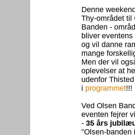
Denne weekend 
Thy-området til
Banden - områd
bliver eventens
og vil danne r
mange forskelli
Men der vil og
oplevelser at h
udenfor Thisted
i
programmet
!!!
Ved Olsen Ban
eventen fejrer v
-
35 års jubilæ
"Olsen-banden i