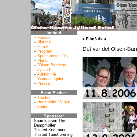
Indhold
Forside
Film3.dk
Historie
Film 3
Det var det Olsen-Ban
Program
Sparekassen Thy
Planer
"Olsen Bandens
Jylland"
Auktion på
Yvonnes kjoler
Presse
Event Pladser
Thisted
Hanstholm / Vigsø
Anden
Sponsorer
Sparekassen Thy
Dampmøllen
Thisted Kommune
Thisted Turistforening