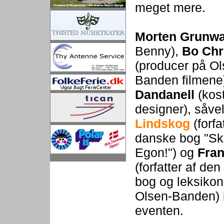
meget mere.
Morten Grunwa
Benny),
Bo Chr
(producer på Ol
Banden filmene
Dandanell
(kos
designer),
såve
Lindskog
(forfa
danske bog "Sk
Egon!") og
Fran
(forfatter af den
bog og leksikon
Olsen-Banden) 
eventen.